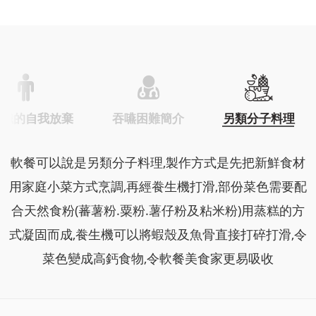
意識的自我放棄
吞嚥困難簡介
另類分子料理
軟餐可以說是另類分子料理,製作方式是先把新鮮食材
用家庭小菜方式烹調,再經飬生機打滑,部份菜色需要配
合天然食粉(蕃薯粉.粟粉.薯仔粉及粘米粉)用蒸糕的方
式凝固而成,飬生機可以將蝦殼及魚骨直接打碎打滑,令
菜色變成高鈣食物,令軟餐美食家更易吸收