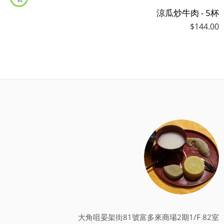
涼瓜炒牛肉 - 5杯
$
144.00
大角咀晏架街81號富多來商場2期1/F 82室