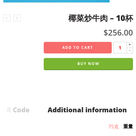
椰菜炒牛肉 – 10杯
$
256.00
+
ADD TO CART
-
BUY NOW
QR Code
Additional information
重量
75克