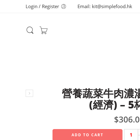
Login / Register
Email: kit@simplefood.hk
營養蔬菜牛肉濃
(經濟) – 5
$
306.
ADD TO CART