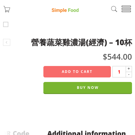
營養蔬菜雞濃湯(經濟) – 10杯
$
544.00
+
ADD TO CART
-
BUY NOW
QR Code
Additional information