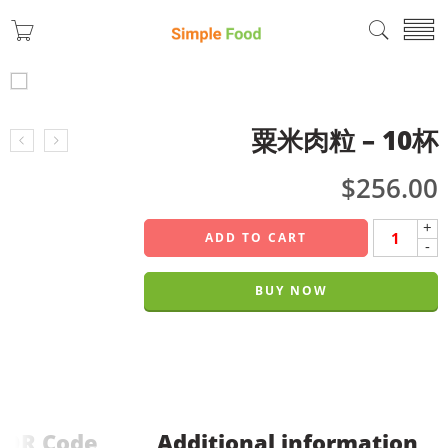
粟米肉粒 – 10杯
$
256.00
+
ADD TO CART
-
BUY NOW
QR Code
Additional information