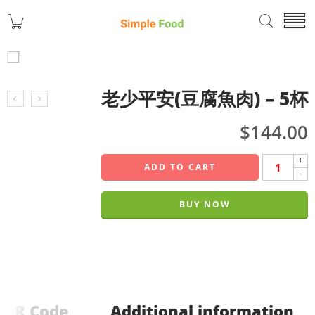
老少平安(豆腐魚肉) – 5杯
$
144.00
+
ADD TO CART
-
BUY NOW
QR Code
Additional information