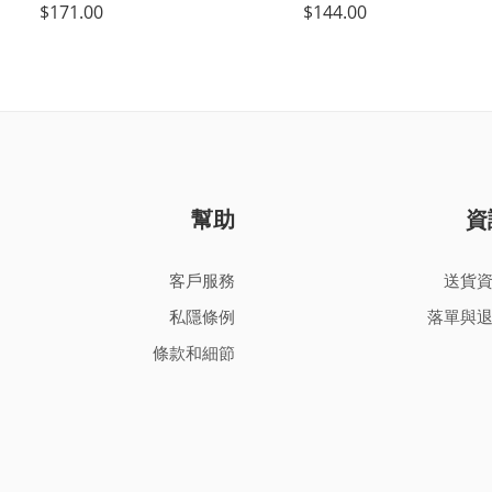
$
171.00
$
144.00
幫助
資
客戶服務
送貨
私隱條例
落單與
條款和細節