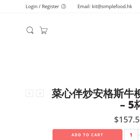
Login / Register
Email: kit@simplefood.hk
菜心伴炒安格斯牛
– 5
$
157.
ADD TO CART