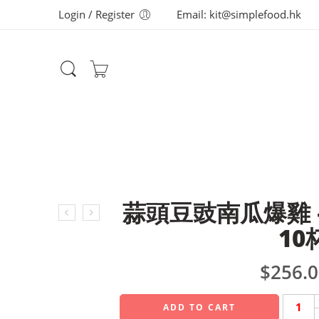
Login / Register
Email: kit@simplefood.hk
蒜頭豆豉南瓜爆雞 
10
$
256.
ADD TO CART