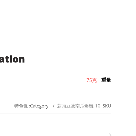
ation
重量
75克
特色餸
Category:
蒜頭豆豉南瓜爆雞-10
SKU: