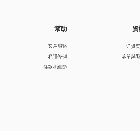
幫助
資
客戶服務
送貨
私隱條例
落單與
條款和細節