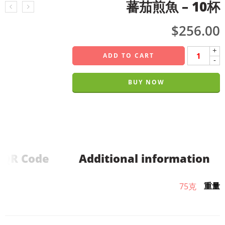
蕃茄煎魚 – 10杯
$
256.00
+
ADD TO CART
-
BUY NOW
QR Code
Additional information
重量
75克