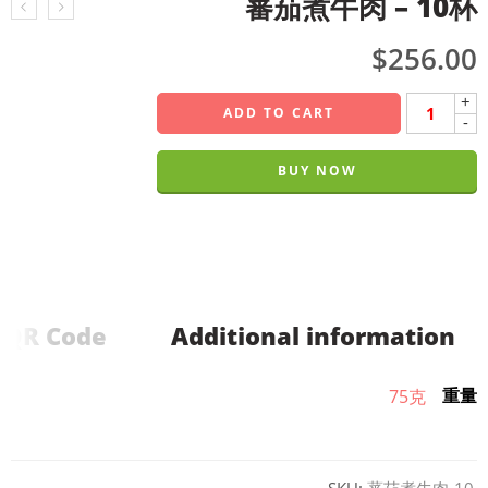
蕃茄煮牛肉 – 10杯
$
256.00
+
ADD TO CART
-
BUY NOW
QR Code
Additional information
重量
75克