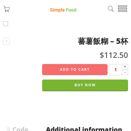
蕃薯飯糊 – 5杯
$
112.50
+
ADD TO CART
-
BUY NOW
QR Code
Additional information