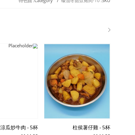
特色餸
Category:
蠔油冬菇炆豬肉-10
SKU:
涼瓜炒牛肉 - 5杯
柱侯薯仔雞 - 5杯