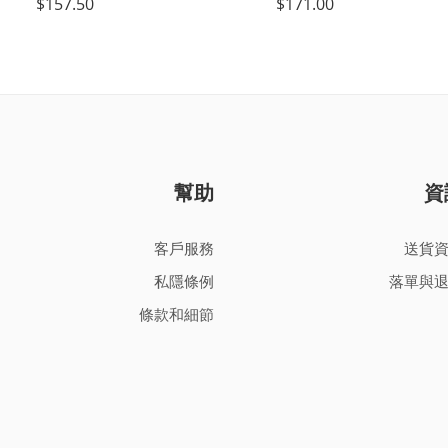
$
157.50
$
171.00
幫助
資
客戶服務
送貨
私隱條例
落單與
條款和細節