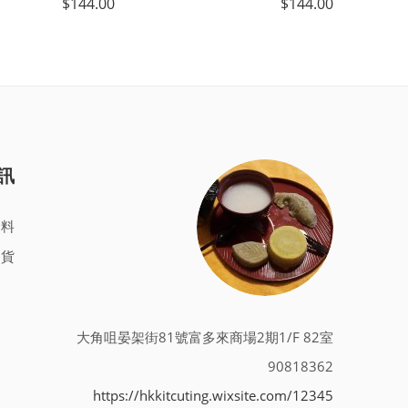
$
144.00
$
144.00
訊
資料
退貨
大角咀晏架街81號富多來商場2期1/F 82室
90818362
https://hkkitcuting.wixsite.com/12345