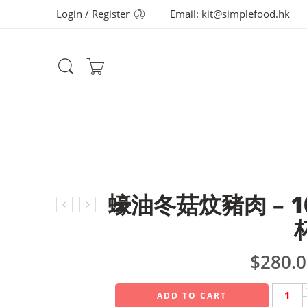
Login / Register
Email: kit@simplefood.hk
蠔油冬菇炆豬肉 – 1
$
280.
ADD TO CART