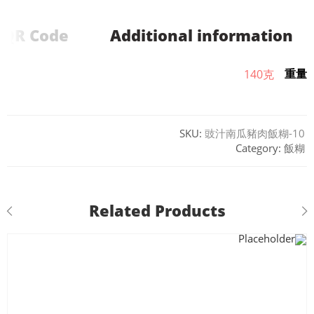
QR Code
Additional information
重量
140克
SKU:
豉汁南瓜豬肉飯糊-10
Category:
飯糊
Related Products