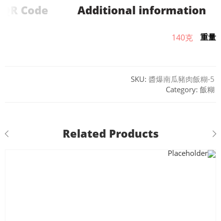
QR Code
Additional information
重量
140克
SKU:
醬爆南瓜豬肉飯糊-5
Category:
飯糊
Related Products