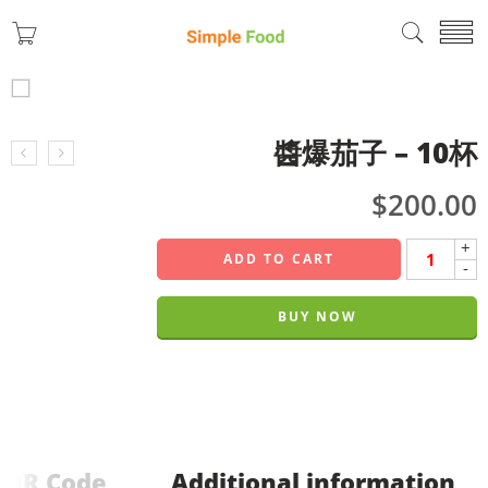
醬爆茄子 – 10杯
$
200.00
+
ADD TO CART
-
BUY NOW
QR Code
Additional information