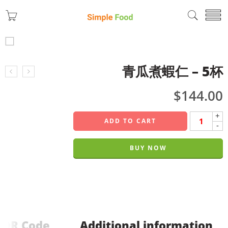
青瓜煮蝦仁 – 5杯
$
144.00
+
ADD TO CART
-
BUY NOW
QR Code
Additional information