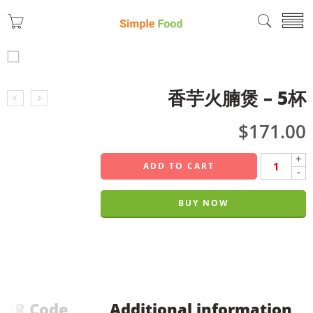
香芋火腩煲 – 5杯
$
171.00
+
ADD TO CART
-
BUY NOW
QR Code
Additional information