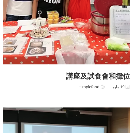
講座及試食會和攤位
19 مايو
simplefood