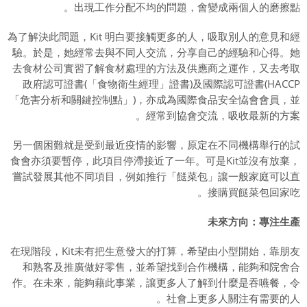
出現工作分配不均的問題，會變成兩個人的磨擦點。
為了解決此問題，Kit 明白要接觸更多的人，吸取別人的意見和經
驗。於是，她經常去與不同人交流，分享自己的經驗和心得。她
去食材公司實習了解食材處理的方法及供應商之運作，又去考取
政府認可證書(「食物衛生經理」證書)及國際認可證書(HACCP
「危害分析和關鍵控制點」)，亦成為國際食品安全恊會會員，並
經常到協會交流，吸收最新的方案。
另一個困難就是受到最近疫情的影響，原定在不同機構舉行的試
食會亦須要暫停，此項目停滯接近了一年。可是Kit並沒有放棄，
嘗試發展其他不同項目，例如推行「餸菜包」讓一般家庭可以直
接購買餸菜包回家吃。
未來方向：專注生產
在現階段，Kit未有把生意發大的打算，希望由小型開始，靠朋友
和熟客及推廣做好零售，並希望找到合作機構，能夠和院舍合
作。在未來，能夠藉此事業，讓更多人了解到什麼是吞嚥餐，令
社會上更多人關注有需要的人。