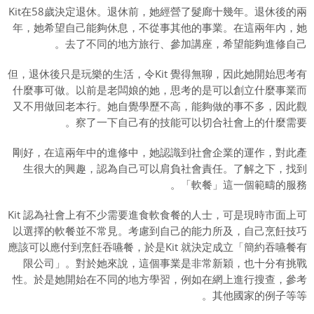
Kit在58歲決定退休。退休前，她經營了髮廊十幾年。退休後的兩
年，她希望自己能夠休息，不從事其他的事業。在這兩年內，她
去了不同的地方旅行、參加講座，希望能夠進修自己。
但，退休後只是玩樂的生活，令Kit 覺得無聊，因此她開始思考有
什麼事可做。以前是老闆娘的她，思考的是可以創立什麼事業而
又不用做回老本行。她自覺學歷不高，能夠做的事不多，因此觀
察了一下自己有的技能可以切合社會上的什麼需要。
剛好，在這兩年中的進修中，她認識到社會企業的運作，對此產
生很大的興趣，認為自己可以肩負社會責任。了解之下，找到
「軟餐」這一個範疇的服務。
Kit 認為社會上有不少需要進食軟食餐的人士，可是現時市面上可
以選擇的軟餐並不常見。考慮到自己的能力所及，自己烹飪技巧
應該可以應付到烹飪吞嚥餐，於是Kit 就決定成立「簡約吞嚥餐有
限公司」。對於她來說，這個事業是非常新穎，也十分有挑戰
性。於是她開始在不同的地方學習，例如在網上進行搜查，參考
其他國家的例子等等。