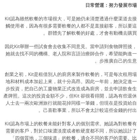
日常營運：努力發展巿場
Kit認為雖然軟餐的市場很大，可是她仍未清楚透過什麼渠道去接
觸使用者，因為有很多需要軟餐的人都不是直接顧客，所以要這
群體先了解軟餐的好處，才會有動機去購買。
因此Kit舉辦一些試食會去收集不同意見。當申請到食物牌照後，
她就去找不同的機構、老人院和言語治療師合作，希望能夠進一
步推廣自己的生意。
創業之初，Kit是租借別人的廚房來製作軟餐的，可是每次租用場
地和材料成本加起上來，就十分高昂。因此一年前，她決定進一
步投資，把自己的工廈物業正式改造成為廚房，並去申請飲食生
產牌照。這次的投資金額不少，但Kit 卻很看得開，認為有些退休
人士去一兩次歐洲旅行就能花掉同樣一筆錢，但現在是投資給自
己喜歡事業，所以不會太計較這些金錢的付出。
Kit認為市場上的軟餐未能針對客人的個別需求。她認為對軟餐有
需要的客戶，對於口味濃淡度或者軟硬度都不同，所以她設計了
「四個質地，三個味道」的軟餐，適合不同的客戶的需要。比