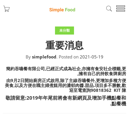
未分類
重要消息
By
simplefood
.
Posted on
2021-05-19
簡約吞嚥餐有限公司,已經正式成為社企,亦擁有食安社企標籤,更
擁有自己的持飲食牌廚房,
由9月2日開始廚房正式啟用,除了主線吞嚥餐外,更增加多種方便
美食,以及方便在職主婦煮餸用的濃郁肉醬.甜品.項目多不勝數,歡
迎至電查詢90818362 KIT 陳
​敬請留意:2019年年尾前將會有新網頁及增加手機點餐和
點餐機.